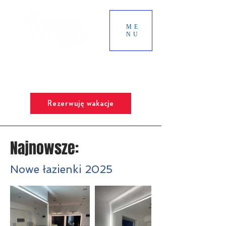
ME
NU
SŁONECZNE TARASY
Najlepsze miejsce na Twoje wakacje
Chill & Spa
Rezerwuję wakacje
Najnowsze:
Nowe łazienki 2025