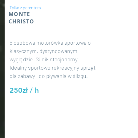
Tylko z patentem
MONTE
CHRISTO
5 osobowa motorówka sportowa o
klasycznym, dystyngowanym
wyglądzie. Silnik stacjonarny.
Idealny sportowo rekreacyjny sprzęt
dla zabawy i do pływania w ślizgu.
250zł / h