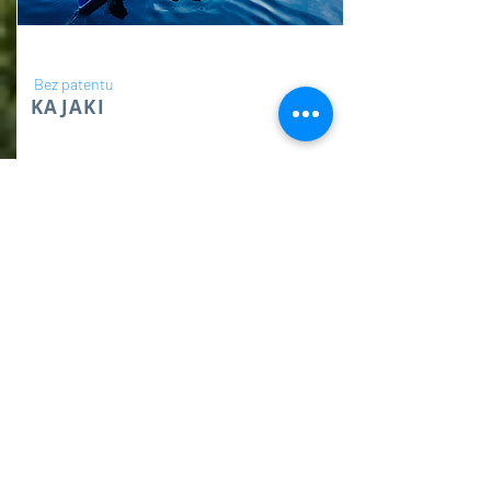
Bez patentu
KAJAKI
Wynajem kajaków dwuosobowych.
Cena
obejmuje
jednorazowy
wynajem bez
limitu czasu.
cena w
recepcji