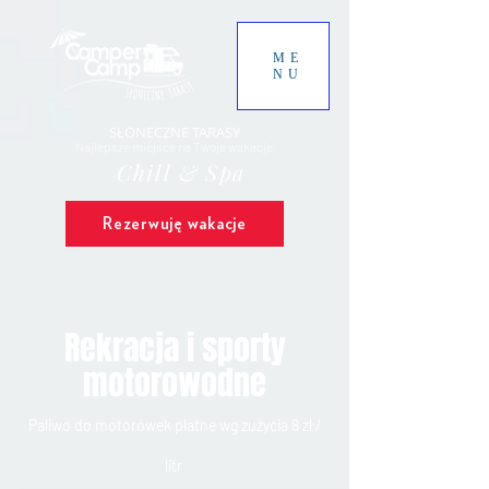
ME
NU
SŁONECZNE TARASY
Najlepsze miejsce na Twoje wakacje
Chill & Spa
Rezerwuję wakacje
Rekracja i sporty
motorowodne
Paliwo do motorówek płatne wg zużycia 8 zł /
litr