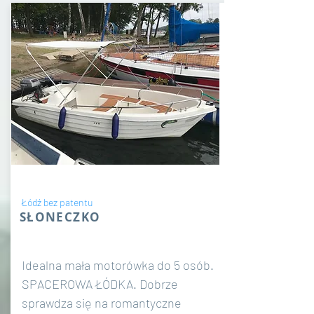
Łódź bez patentu
SŁONECZKO
Idealna mała motorówka do 5 osób.
SPACEROWA ŁÓDKA. Dobrze
sprawdza się na romantyczne