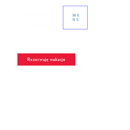
ME
NU
SŁONECZNE TARASY
Najlepsze miejsce na Twoje wakacje
Chill & Spa
Rezerwuję wakacje
Trwają prace konserwacyjne. Sklep jest nieczynny.