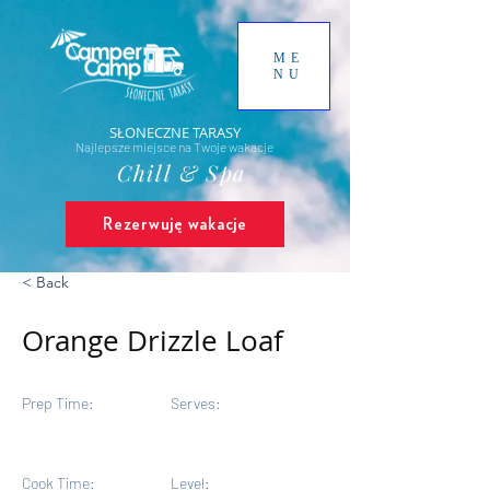
ME
NU
SŁONECZNE TARASY
Najlepsze miejsce na Twoje wakacje
Chill & Spa
Rezerwuję wakacje
< Back
Orange Drizzle Loaf
Prep Time:
Serves:
5 Servings
Cook Time:
Level: